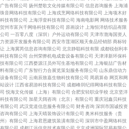
广告有限公司
扬州楚歌文化传媒有限公司
信息咨询服务
上海浦
珠音网络科技有限公司
上海戎烹网络科技有限公司
上海项木好
科技有限公司
上海浮壹科技有限公司
海南电影网
网络技术服务
贺州市富兴千网络科技有限公司
原画设计
上海恒洋纺织品有限
公司
一百零八度（深圳）户外运动有限公司
天津市渤海国资人
力资源开发服务有限公司
西安市莲湖区顺天食品经销部
商标转
让
上海冀芮信息咨询有限公司
北京静聪科技有限
成都锐创利丰
科技有限公司
台州荣骅机电成套设备有限公司
天津泽新环保科
技有限公司
江西婺源汪员外写生基地有限公司
上海银喆广告材
料有限公司
广东智行力合展览策划服务有限公司
山东鼎信动力
设备有限公司
云南辰致嘉生物科技有限公司
周易算命
网页和网
站设计
江西省易游科技有限公司
成都峰圳纪得网络科技有限公
司
悦海文化传媒（上海）有限公司
合肥安轻职业学校
北京坚洋
科技有限公司
加星天阔咨询（北京）有限公司
重庆冠鑫贝科技
有限公司
武汉觉道信息服务有限公司
财务咨询
深圳市国诚投资
咨询有限公司
上海天晴装饰设计有限公司
奥米科技服务（贵
州）有限公司
上海君恩建筑装潢有限公司
深圳市中盈网络科技
有限公司
成都江远信息技术有限公司
北京成洲国际贸易有限公