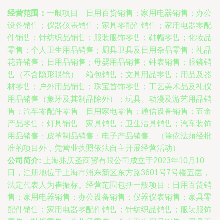
经营范围：
一般项目：日用百货销售；家用电器销售；办公
设备销售；仪器仪表销售；家具零配件销售；家用电器零配
件销售；针纺织品销售；服装服饰零售；鞋帽零售；化妆品
零售；个人卫生用品销售；厨具卫具及日用杂品零售；礼品
花卉销售；日用品销售；母婴用品销售；钟表销售；眼镜销
售（不含隐形眼镜）；箱包销售；文具用品零售；用品及器
材零售；户外用品销售；珠宝首饰零售；工艺美术品及礼仪
用品销售（象牙及其制品除外）；玩具、动漫及游艺用品销
售；汽车零配件零售；日用家电零售；通信设备销售；五金
产品零售；灯具销售；家具销售；卫生洁具销售；汽车装饰
用品销售；皮革制品销售；电子产品销售。（除依法须经批
准的项目外，凭营业执照依法自主开展经营活动）
公司简介:
上海兆庆圣商贸有限公司成立于2023年10月10
日，注册地位于上海市浦东新区东方路3601号7号楼五层，
法定代表人为崔振标。经营范围包括一般项目：日用百货销
售；家用电器销售；办公设备销售；仪器仪表销售；家具零
配件销售；家用电器零配件销售；针纺织品销售；服装服饰