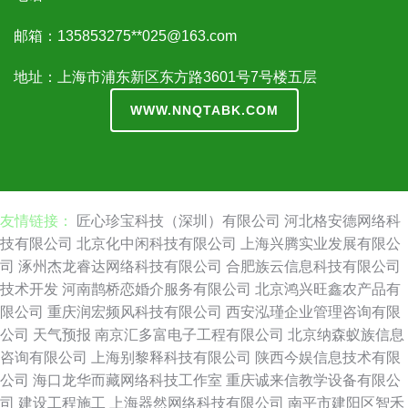
邮箱：135853275**
025@163.com
地址：上海市浦东新区东方路3601号7号楼五层
WWW.NNQTABK.COM
友情链接：
匠心珍宝科技（深圳）有限公司
河北格安德网络科
技有限公司
北京化中闲科技有限公司
上海兴腾实业发展有限公
司
涿州杰龙睿达网络科技有限公司
合肥族云信息科技有限公司
技术开发
河南鹊桥恋婚介服务有限公司
北京鸿兴旺鑫农产品有
限公司
重庆润宏频风科技有限公司
西安泓瑾企业管理咨询有限
公司
天气预报
南京汇多富电子工程有限公司
北京纳森蚁族信息
咨询有限公司
上海别黎释科技有限公司
陕西今娱信息技术有限
公司
海口龙华而藏网络科技工作室
重庆诚来信教学设备有限公
司
建设工程施工
上海器然网络科技有限公司
南平市建阳区智禾